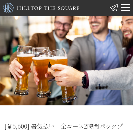
[￥6,600] 暑気払い 全コース2時間パックプ