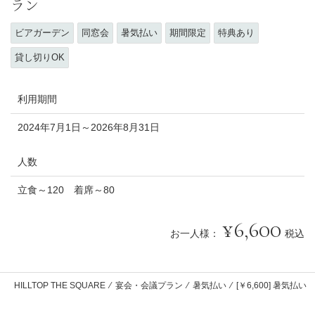
ラン
ビアガーデン
同窓会
暑気払い
期間限定
特典あり
貸し切りOK
利用期間
2024年7月1日～2026年8月31日
人数
立食～120 着席～80
6,600
お一人様：
税込
HILLTOP THE SQUARE
⁄
宴会・会議プラン
⁄
暑気払い
⁄
[￥6,600] 暑気