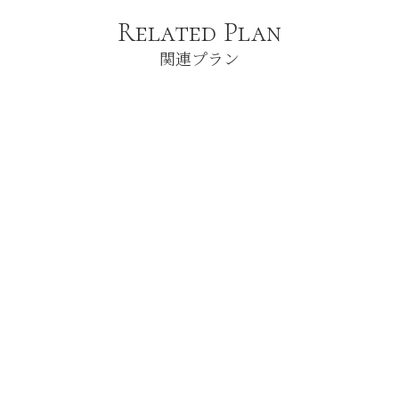
Related Plan
関連プラン
Party
Party
plan
plan
Category :
Category :
暑気払い
暑気払い
[￥7,300] 暑気払い 全コース2時
[￥8,500] 暑気払い 全コース2時
間パックプラン
間パックプラン