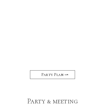
Party
Party
plan
plan
Category :
Category :
暑気払い
暑気払い
[￥9,000] 暑気払い 全コース2時
[￥11,000] 暑気払い 全コース2
間パックプラン
時間パックプラン
Party Plan
Party & meeting