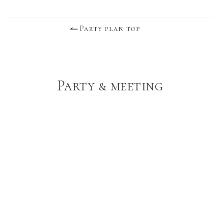
Party plan top
Party & meeting
Party & meeting
Party plan
宴会・会議プラン
Party & meeting
Other plan
会場使用プラン