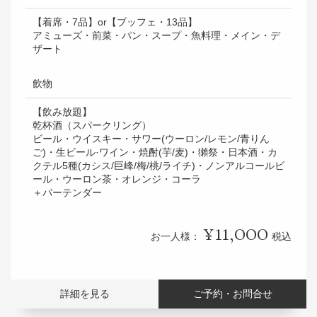
【着席・7品】or【ブッフェ・13品】
アミューズ・前菜・パン・スープ・魚料理・メイン・デ
ザート
飲物
【飲み放題】
乾杯酒（スパークリング）
ビール・ウイスキー・サワー(ウーロン/レモン/青りん
ご)・生ビール·ワイン・焼酎(芋/麦)・獺祭・日本酒・カ
クテル5種(カシス/巨峰/梅/桃/ライチ)・ノンアルコールビ
ール・ウーロン茶・オレンジ・コーラ
＋バーテンダー
11,000
お一人様：
税込
詳細を見る
ご予約・お問合せ