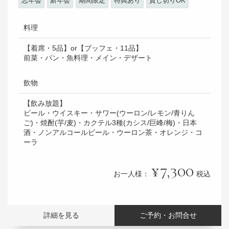
忘年会
新年会
期間限定
特典あり
貸し切りOK
料理
【着席・5品】or【ブッフェ・11品】
前菜・パン・魚料理・メイン・デザート
飲物
【飲み放題】
ビール・ウイスキー・サワー(ウーロン/レモン/青りん
ご)・焼酎(芋/麦)・カクテル3種(カシス/巨峰/梅)・日本
酒・ノンアルコールビール・ウーロン茶・オレンジ・コ
ーラ
7,300
お一人様：
税込
詳細を見る
ご予約・お問合せ