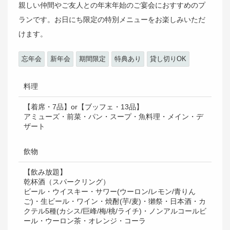
親しい仲間やご友人との年末年始のご宴会におすすめのプ
ランです。お日にち限定の特別メニューをお楽しみいただ
けます。
忘年会
新年会
期間限定
特典あり
貸し切りOK
料理
【着席・7品】or【ブッフェ・13品】
アミューズ・前菜・パン・スープ・魚料理・メイン・デ
ザート
飲物
【飲み放題】
乾杯酒（スパークリング）
ビール・ウイスキー・サワー(ウーロン/レモン/青りん
ご)・生ビール・ワイン・焼酎(芋/麦)・獺祭・日本酒・カ
クテル5種(カシス/巨峰/梅/桃/ライチ)・ノンアルコールビ
ール・ウーロン茶・オレンジ・コーラ