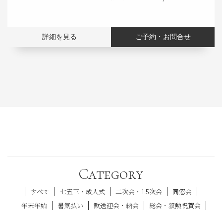
詳細を見る
ご予約・お問合せ
Category
すべて
七五三・成人式
二次会・1.5次会
同窓会
年末年始
暑気払い
歓送迎会・納会
総会・叙勲祝賀会