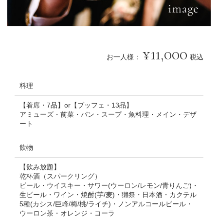
11,000
お一人様：
税込
料理
【着席・7品】or【ブッフェ・13品】
アミューズ・前菜・パン・スープ・魚料理・メイン・デザ
ート
飲物
【飲み放題】
乾杯酒（スパークリング）
ビール・ウイスキー・サワー(ウーロン/レモン/青りんご)・
生ビール・ワイン・焼酎(芋/麦)・獺祭・日本酒・カクテル
5種(カシス/巨峰/梅/桃/ライチ)・ノンアルコールビール・
ウーロン茶・オレンジ・コーラ