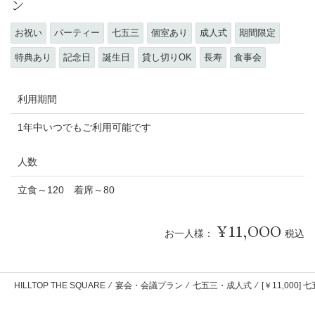
ン
お祝い
パーティー
七五三
個室あり
成人式
期間限定
特典あり
記念日
誕生日
貸し切りOK
長寿
食事会
利用期間
1年中いつでもご利用可能です
人数
立食～120 着席～80
11,000
お一人様：
税込
HILLTOP THE SQUARE
⁄
宴会・会議プラン
⁄
七五三・成人式
⁄
[￥11,00