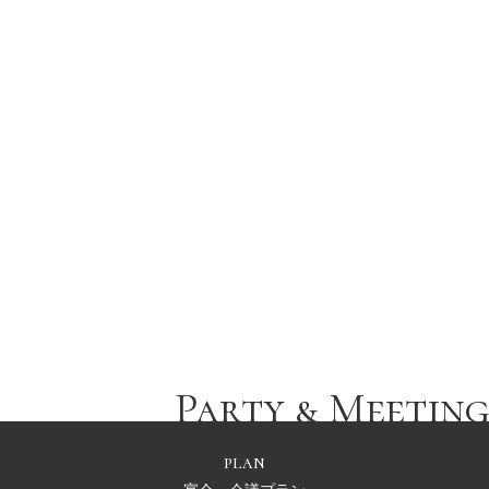
Party & meeting
Other plan
会場使用プラン
Party & meeting
Reserve
宴会・会議 お問合せ・ご予約
Party & Meeting
plan